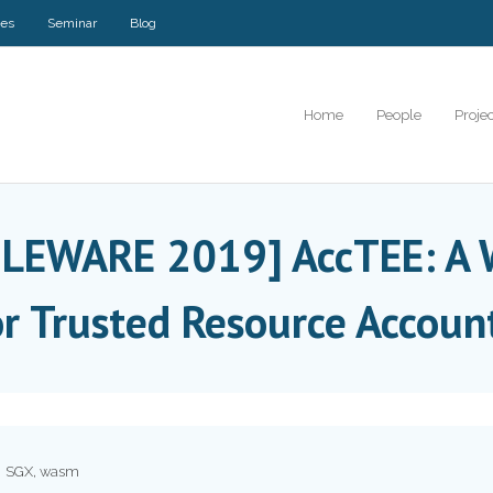
ses
Seminar
Blog
Home
People
Proje
DLEWARE 2019] AccTEE: A
 Trusted Resource Accoun
SGX
,
wasm