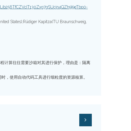
95Lib256TfCZVcIT130Zxg7gSUcjn4QZh9I9eTbp0-
ited States);Rüdiger Kapitza(TU Braunschweig,
er。这些远程计算往往需要沙箱对其进行保护，理由是：隔离
性的同时，使用自动代码工具进行细粒度的资源核算。