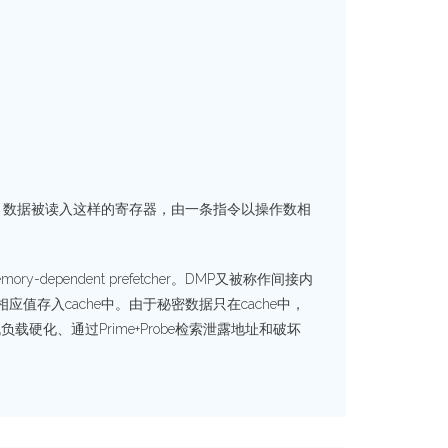
存器，数据被读入这样的寄存器，由一条指令以操作数相
endent prefetcher。DMP又被称作间接内
应值存入cache中。由于秘密数据只在cache中，
硬化、通过Prime+Probe检索泄露地址和破坏