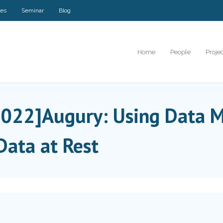
ses
Seminar
Blog
Home
People
Proje
2022]Augury: Using Data 
Data at Rest