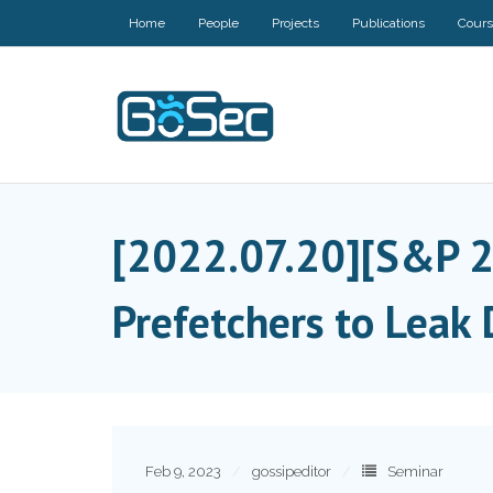
Skip
Home
People
Projects
Publications
Cour
to
content
[2022.07.20][S&P 
Prefetchers to Leak 
Feb 9, 2023
gossipeditor
Seminar