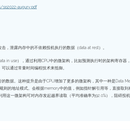
ns/sp2022-augury.pdf
，泄露内存中的不依赖投机执行的数据（data at rest）。
ta in use），通过利用CPU中的微架构，比如预测执行时的架构寄
。可以通过常量时间编程技术来抵御。
这种提升是由于CPU增加了更多的微架构，其中一种是Data Memory-dep
取不规则的地址模式。会根据memory中的值，例如指针解引用等，直接取到相
利用这一微架构可对内存发起越界读取（平均准确率为92.0%），阻碍投机负载