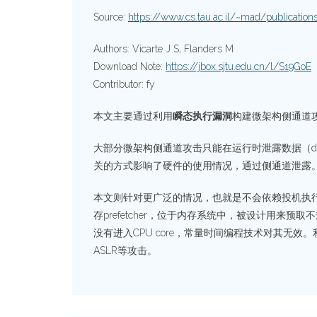
Source:
https://www.cs.tau.ac.il/~mad/publicatio
Authors: Vicarte J S, Flanders M
Download Note:
https://jbox.sjtu.edu.cn/l/S19GoE
Contributor: fy
本文主要通过利用
瞬态执行漏洞
构建微架构侧通道攻击
大部分微架构侧通道攻击只能在运行时泄露数据（da
关的方式影响了硬件的使用情况，通过侧通道泄露
本文则针对更广泛的情况，也就是不会依赖投机执行的数据。
存prefetcher，位于内存系统中，被设计用来预
没有进入CPU core，常量时间编程技术对其无效。
ASLR等攻击。