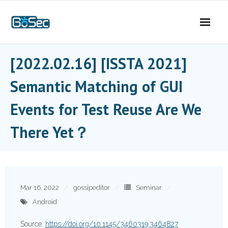
Skip
to
content
[2022.02.16] [ISSTA 2021]
Semantic Matching of GUI
Events for Test Reuse Are We
There Yet？
Mar 16, 2022
gossipeditor
Seminar
Android
Source:
https://doi.org/10.1145/3460319.3464827